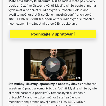
Máte cit a sklony k úklidům?
Uklízíte ráda a máte pak skvělý
pocit z té zářivé čistoty a vůně? Myslíte si, že byste si mohla
vydělávat a podnikat v úklidových službách? Pokud ano,
využijte možnosti stát se členem mezinárodní franchisové
sítě
EXTRA SERVICES
a podnikejte v úklidových službách s
neomezenými možnostmi po celé Evropské unii.
Podnikajte v upratovaní
Ste zručný, šikovný, spoľahlivý a ochotný človek?
Máte radi
všestrannú prácu a komunikáciu s ľuďmi? Myslíte si, že by ste
si mohli zarábať a podnikať v remeselných službách a
prácach? Ak áno, využite možnosť stať sa členom
medzinárodnej franchisovej siete
EXTRA SERVICES
a