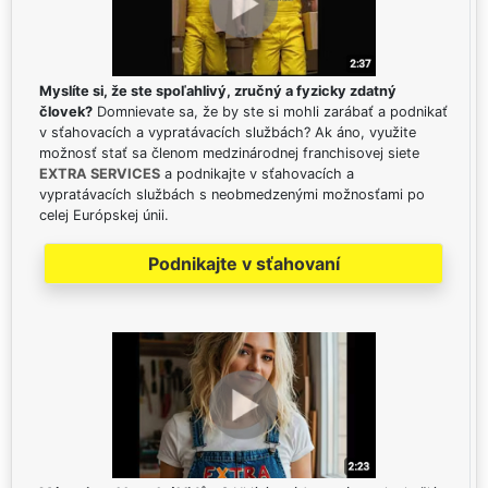
Myslíte si, že ste spoľahlivý, zručný a fyzicky zdatný
človek?
Domnievate sa, že by ste si mohli zarábať a podnikať
v sťahovacích a vypratávacích službách? Ak áno, využite
možnosť stať sa členom medzinárodnej franchisovej siete
EXTRA SERVICES
a podnikajte v sťahovacích a
vypratávacích službách s neobmedzenými možnosťami po
celej Európskej únii.
Podnikajte v sťahovaní