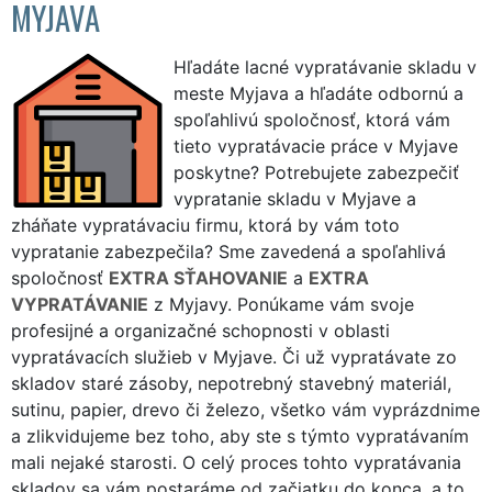
MYJAVA
Hľadáte lacné vypratávanie skladu v
meste Myjava a hľadáte odbornú a
spoľahlivú spoločnosť, ktorá vám
tieto vypratávacie práce v Myjave
poskytne? Potrebujete zabezpečiť
vypratanie skladu v Myjave a
zháňate vypratávaciu firmu, ktorá by vám toto
vypratanie zabezpečila? Sme zavedená a spoľahlivá
spoločnosť
EXTRA SŤAHOVANIE
a
EXTRA
VYPRATÁVANIE
z Myjavy. Ponúkame vám svoje
profesijné a organizačné schopnosti v oblasti
vypratávacích služieb v Myjave. Či už vypratávate zo
skladov staré zásoby, nepotrebný stavebný materiál,
sutinu, papier, drevo či železo, všetko vám vyprázdnime
a zlikvidujeme bez toho, aby ste s týmto vypratávaním
mali nejaké starosti. O celý proces tohto vypratávania
skladov sa vám postaráme od začiatku do konca, a to