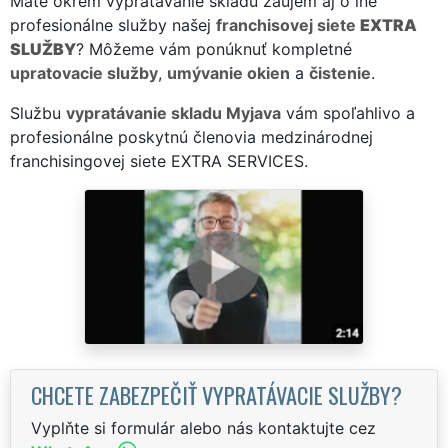
Máte okrem vypratávanie skladu záujem aj o iné
profesionálne služby našej
franchisovej siete
EXTRA
SLUŽBY
? Môžeme vám ponúknuť kompletné
upratovacie služby
,
umývanie okien
a
čistenie
.
Službu
vypratávanie skladu Myjava
vám spoľahlivo a
profesionálne poskytnú členovia medzinárodnej
franchisingovej siete EXTRA SERVICES.
CHCETE ZABEZPEČIŤ VYPRATÁVACIE SLUŽBY?
Vyplňte si formulár alebo nás kontaktujte cez