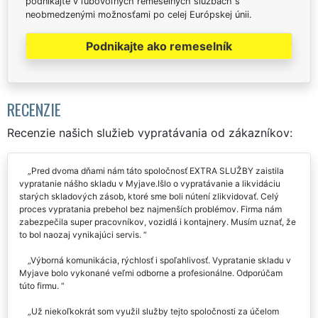
podnikajte v ľubovoľných remeselných službách s
neobmedzenými možnosťami po celej Európskej únii.
Podnikajte ako remeselník
RECENZIE
Recenzie našich služieb vypratávania od zákazníkov:
Pred dvoma dňami nám táto spoločnosť EXTRA SLUŽBY zaistila
vypratanie nášho skladu v Myjave.Išlo o vypratávanie a likvidáciu
starých skladových zásob, ktoré sme boli nútení zlikvidovať. Celý
proces vypratania prebehol bez najmenších problémov. Firma nám
zabezpečila super pracovníkov, vozidlá i kontajnery. Musím uznať, že
to bol naozaj vynikajúci servis.
Výborná komunikácia, rýchlosť i spoľahlivosť. Vypratanie skladu v
Myjave bolo vykonané veľmi odborne a profesionálne. Odporúčam
túto firmu.
Už niekoľkokrát som využil služby tejto spoločnosti za účelom