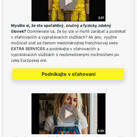
Myslíte si, že ste spoľahlivý, zručný a fyzicky zdatný
človek?
Domnievate sa, že by ste si mohli zarábať a podnikať
v sťahovacích a vypratávacích službách? Ak áno, využite
možnosť stať sa členom medzinárodnej franchisovej siete
EXTRA SERVICES
a podnikajte v sťahovacích a
vypratávacích službách s neobmedzenými možnosťami po
celej Európskej únii.
Podnikajte v sťahovaní