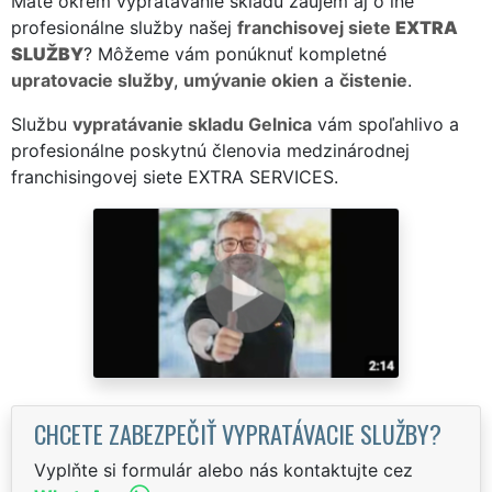
Máte okrem vypratávanie skladu záujem aj o iné
profesionálne služby našej
franchisovej siete
EXTRA
SLUŽBY
? Môžeme vám ponúknuť kompletné
upratovacie služby
,
umývanie okien
a
čistenie
.
Službu
vypratávanie skladu Gelnica
vám spoľahlivo a
profesionálne poskytnú členovia medzinárodnej
franchisingovej siete EXTRA SERVICES.
CHCETE ZABEZPEČIŤ VYPRATÁVACIE SLUŽBY?
Vyplňte si formulár alebo nás kontaktujte cez