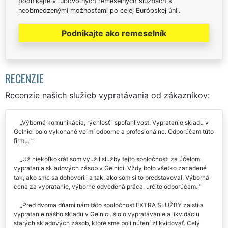
podnikajte v ľubovoľných remeselných službách s
neobmedzenými možnosťami po celej Európskej únii.
Podnikajte ako remeselník
RECENZIE
Recenzie našich služieb vypratávania od zákazníkov:
Výborná komunikácia, rýchlosť i spoľahlivosť. Vypratanie skladu v
Gelnici bolo vykonané veľmi odborne a profesionálne. Odporúčam túto
firmu.
Už niekoľkokrát som využil služby tejto spoločnosti za účelom
vypratania skladových zásob v Gelnici. Vždy bolo všetko zariadené
tak, ako sme sa dohovorili a tak, ako som si to predstavoval. Výborná
cena za vypratanie, výborne odvedená práca, určite odporúčam.
Pred dvoma dňami nám táto spoločnosť EXTRA SLUŽBY zaistila
vypratanie nášho skladu v Gelnici.Išlo o vypratávanie a likvidáciu
starých skladových zásob, ktoré sme boli nútení zlikvidovať. Celý