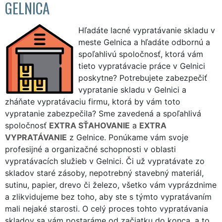
GELNICA
Hľadáte lacné vypratávanie skladu v
meste Gelnica a hľadáte odbornú a
spoľahlivú spoločnosť, ktorá vám
tieto vypratávacie práce v Gelnici
poskytne? Potrebujete zabezpečiť
vypratanie skladu v Gelnici a
zháňate vypratávaciu firmu, ktorá by vám toto
vypratanie zabezpečila? Sme zavedená a spoľahlivá
spoločnosť
EXTRA SŤAHOVANIE
a
EXTRA
VYPRATÁVANIE
z Gelnice. Ponúkame vám svoje
profesijné a organizačné schopnosti v oblasti
vypratávacích služieb v Gelnici. Či už vypratávate zo
skladov staré zásoby, nepotrebný stavebný materiál,
sutinu, papier, drevo či železo, všetko vám vyprázdnime
a zlikvidujeme bez toho, aby ste s týmto vypratávaním
mali nejaké starosti. O celý proces tohto vypratávania
skladov sa vám postaráme od začiatku do konca, a to