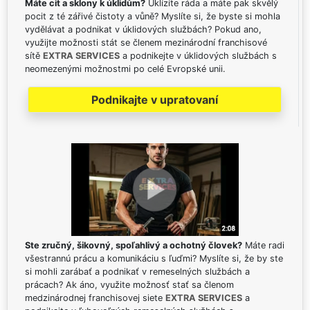
Máte cit a sklony k úklidům?
Uklízíte ráda a máte pak skvělý
pocit z té zářivé čistoty a vůně? Myslíte si, že byste si mohla
vydělávat a podnikat v úklidových službách? Pokud ano,
využijte možnosti stát se členem mezinárodní franchisové
sítě
EXTRA SERVICES
a podnikejte v úklidových službách s
neomezenými možnostmi po celé Evropské unii.
Podnikajte v upratovaní
Ste zručný, šikovný, spoľahlivý a ochotný človek?
Máte radi
všestrannú prácu a komunikáciu s ľuďmi? Myslíte si, že by ste
si mohli zarábať a podnikať v remeselných službách a
prácach? Ak áno, využite možnosť stať sa členom
medzinárodnej franchisovej siete
EXTRA SERVICES
a