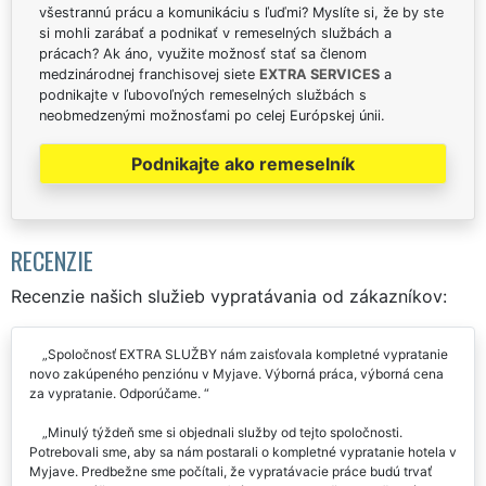
všestrannú prácu a komunikáciu s ľuďmi? Myslíte si, že by ste
si mohli zarábať a podnikať v remeselných službách a
prácach? Ak áno, využite možnosť stať sa členom
medzinárodnej franchisovej siete
EXTRA SERVICES
a
podnikajte v ľubovoľných remeselných službách s
neobmedzenými možnosťami po celej Európskej únii.
Podnikajte ako remeselník
RECENZIE
Recenzie našich služieb vypratávania od zákazníkov:
Spoločnosť EXTRA SLUŽBY nám zaisťovala kompletné vypratanie
novo zakúpeného penziónu v Myjave. Výborná práca, výborná cena
za vypratanie. Odporúčame.
Minulý týždeň sme si objednali služby od tejto spoločnosti.
Potrebovali sme, aby sa nám postarali o kompletné vypratanie hotela v
Myjave. Predbežne sme počítali, že vypratávacie práce budú trvať