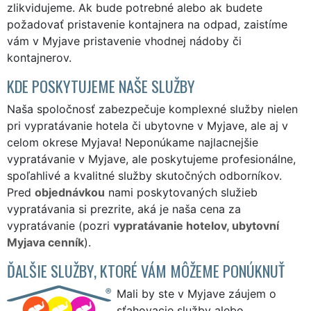
zlikvidujeme. Ak bude potrebné alebo ak budete
požadovať pristavenie kontajnera na odpad, zaistíme
vám v Myjave pristavenie vhodnej nádoby či
kontajnerov.
KDE POSKYTUJEME NAŠE SLUŽBY
Naša spoločnosť zabezpečuje komplexné služby nielen
pri vypratávanie hotela či ubytovne v Myjave, ale aj v
celom okrese Myjava! Neponúkame najlacnejšie
vypratávanie v Myjave, ale poskytujeme profesionálne,
spoľahlivé a kvalitné služby skutočných odborníkov.
Pred
objednávkou
nami poskytovaných služieb
vypratávania si prezrite, aká je naša cena za
vypratávanie (pozri
vypratávanie hotelov, ubytovní
Myjava cenník
).
ĎALŠIE SLUŽBY, KTORÉ VÁM MÔŽEME PONÚKNUŤ
Mali by ste v Myjave záujem o
sťahovacie služby alebo