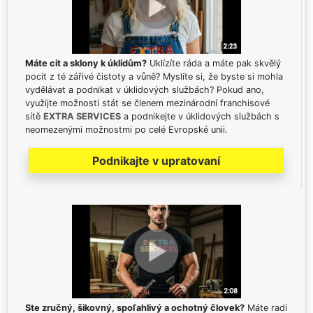
Máte cit a sklony k úklidům?
Uklízíte ráda a máte pak skvělý
pocit z té zářivé čistoty a vůně? Myslíte si, že byste si mohla
vydělávat a podnikat v úklidových službách? Pokud ano,
využijte možnosti stát se členem mezinárodní franchisové
sítě
EXTRA SERVICES
a podnikejte v úklidových službách s
neomezenými možnostmi po celé Evropské unii.
Podnikajte v upratovaní
Ste zručný, šikovný, spoľahlivý a ochotný človek?
Máte radi