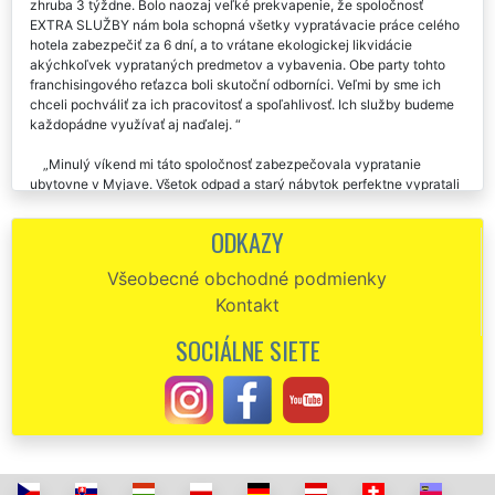
zhruba 3 týždne. Bolo naozaj veľké prekvapenie, že spoločnosť
EXTRA SLUŽBY nám bola schopná všetky vypratávacie práce celého
hotela zabezpečiť za 6 dní, a to vrátane ekologickej likvidácie
akýchkoľvek vyprataných predmetov a vybavenia. Obe party tohto
franchisingového reťazca boli skutoční odborníci. Veľmi by sme ich
chceli pochváliť za ich pracovitosť a spoľahlivosť. Ich služby budeme
každopádne využívať aj naďalej.
Minulý víkend mi táto spoločnosť zabezpečovala vypratanie
ubytovne v Myjave. Všetok odpad a starý nábytok perfektne vypratali
a všetko odviezli. Po skončení vypratávania mi navyše zaistili
výborné upratovacie služby. Nie je nič, čo by sa im dalo vytknúť, bol
ODKAZY
som skutočne veľmi spokojný.
Všeobecné obchodné podmienky
Vypratanie ubytovne v Myjave prebehlo bez akéhokoľvek zádrhu.
Kontakt
Túto spoločnosť môžeme vrelo odporúčať.
SOCIÁLNE SIETE
Rád by som sa tejto spoločnosti EXTRA SLUŽBY poďakoval za
pomoc, ktorú mi poskytli pri vyprataní ubytovne v Myjave.Ich práca
bola skutočne excelentná a bolo poznať, že spolupracujem so
skutočnými profesionálmi. Ďakujem a určite odporúčam.
Príchod úplne presne. Výborná komunikácia so zákazníkom. Veľmi
solídna cena za vypratanie v porovnaní s kvalitou služieb. Vypratanie
hotela v Myjave bolo vykonané veľmi odborne a profesionálne. Túto