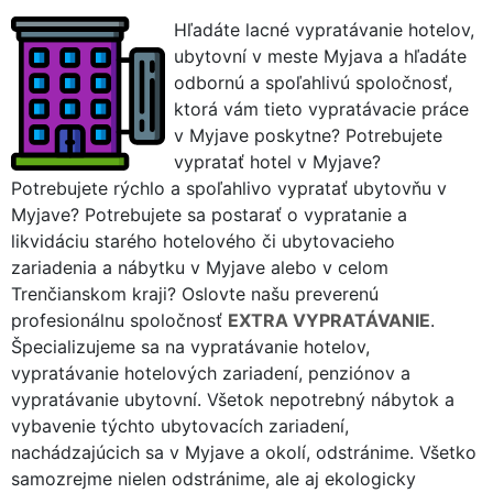
Hľadáte lacné vypratávanie hotelov,
ubytovní v meste Myjava a hľadáte
odbornú a spoľahlivú spoločnosť,
ktorá vám tieto vypratávacie práce
v Myjave poskytne? Potrebujete
vypratať hotel v Myjave?
Potrebujete rýchlo a spoľahlivo vypratať ubytovňu v
Myjave? Potrebujete sa postarať o vypratanie a
likvidáciu starého hotelového či ubytovacieho
zariadenia a nábytku v Myjave alebo v celom
Trenčianskom kraji? Oslovte našu preverenú
profesionálnu spoločnosť
EXTRA VYPRATÁVANIE
.
Špecializujeme sa na vypratávanie hotelov,
vypratávanie hotelových zariadení, penziónov a
vypratávanie ubytovní. Všetok nepotrebný nábytok a
vybavenie týchto ubytovacích zariadení,
nachádzajúcich sa v Myjave a okolí, odstránime. Všetko
samozrejme nielen odstránime, ale aj ekologicky