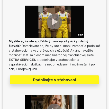
Myslíte si, že ste spoľahlivý, zručný a fyzicky zdatný
človek?
Domnievate sa, že by ste si mohli zarábať a podnikať
v sťahovacích a vypratávacích službách? Ak áno, využite
možnosť stať sa členom medzinárodnej franchisovej siete
EXTRA SERVICES
a podnikajte v sťahovacích a
vypratávacích službách s neobmedzenými možnosťami po
celej Európskej únii.
Podnikajte v sťahovaní