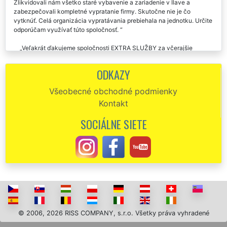
Zlikvidovali nám všetko staré vybavenie a zariadenie v Ilave a
zabezpečovali kompletné vypratanie firmy. Skutočne nie je čo
vytknúť. Celá organizácia vypratávania prebiehala na jednotku. Určite
odporúčam využívať túto spoločnosť.
Veľakrát ďakujeme spoločnosti EXTRA SLUŽBY za včerajšie
vypratanie našich firemných priestorov v Ilave.Je s nimi výborná
spolupráca. Určite budeme v Ilave ich služby vypratávania a
ODKAZY
sťahovania využívať aj naďalej. Ešte raz ďakujeme.
Všeobecné obchodné podmienky
Vypratanie mojej firmy v Ilave mi poskytla táto spoločnosť EXTRA
Kontakt
VYPRATÁVANIE. Perfektná komunikácia, práca i cena za vypratávacie
a likvidačné práce. Určite odporúčam.
SOCIÁLNE SIETE
© 2006, 2026 RISS COMPANY, s.r.o. Všetky práva vyhradené