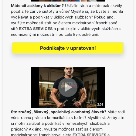
Máte cit a sklony k úklidům?
Uklízíte ráda a máte pak skvělý
pocit z té zářivé čistoty a vůně? Myslíte si, že byste si mohla
vydělávat a podnikat v úklidových službách? Pokud ano,
využijte možnosti stát se členem mezinárodní franchisové
sítě
EXTRA SERVICES
a podnikejte v úklidových službách s
neomezenými možnostmi po celé Evropské unii.
Podnikajte v upratovaní
Ste zručný, šikovný, spoľahlivý a ochotný človek?
Máte radi
všestrannú prácu a komunikáciu s ľuďmi? Myslíte si, že by ste
si mohli zarábať a podnikať v remeselných službách a
prácach? Ak áno, využite možnosť stať sa členom
medzinárodnej franchisovej siete
EXTRA SERVICES
a