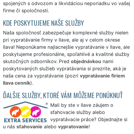
spojených s odvozom a likvidáciou neporiadku vo vašej
firme či spoločnosti.
KDE POSKYTUJEME NAŠE SLUŽBY
Naša spoločnosť zabezpečuje komplexné služby nielen
pri vypratávanie firmy v Ilave, ale aj v celom okrese
Ilava! Neponúkame najlacnejšie vypratávanie v Ilave, ale
poskytujeme profesionálne, spoľahlivé a kvalitné služby
skutočných odborníkov. Pred
objednávkou
nami
poskytovaných služieb vypratávania si prezrite, aká je
naša cena za vypratávanie (pozri
vypratávanie firiem
Ilava cenník
).
ĎALŠIE SLUŽBY, KTORÉ VÁM MÔŽEME PONÚKNUŤ
Mali by ste v Ilave záujem o
sťahovacie služby alebo
vypratávacie práce? Objednajte si
u nás
sťahovanie
alebo
vypratovanie
!