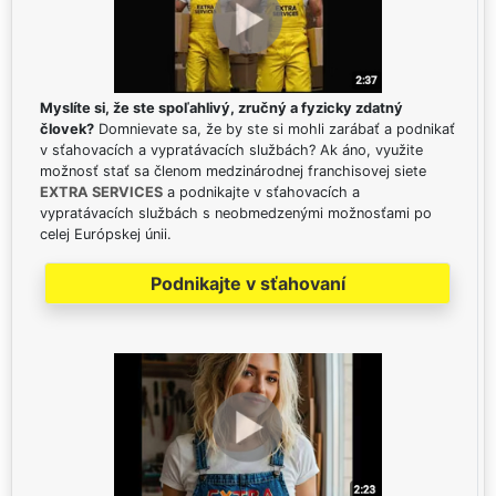
Myslíte si, že ste spoľahlivý, zručný a fyzicky zdatný
človek?
Domnievate sa, že by ste si mohli zarábať a podnikať
v sťahovacích a vypratávacích službách? Ak áno, využite
možnosť stať sa členom medzinárodnej franchisovej siete
EXTRA SERVICES
a podnikajte v sťahovacích a
vypratávacích službách s neobmedzenými možnosťami po
celej Európskej únii.
Podnikajte v sťahovaní