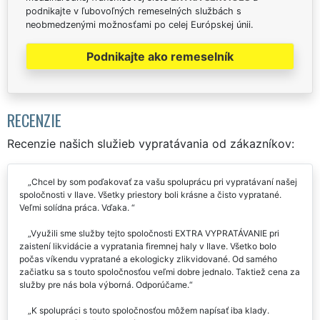
podnikajte v ľubovoľných remeselných službách s
neobmedzenými možnosťami po celej Európskej únii.
Podnikajte ako remeselník
RECENZIE
Recenzie našich služieb vypratávania od zákazníkov:
Chcel by som poďakovať za vašu spoluprácu pri vypratávaní našej
spoločnosti v Ilave. Všetky priestory boli krásne a čisto vypratané.
Veľmi solídna práca. Vďaka.
Využili sme služby tejto spoločnosti EXTRA VYPRATÁVANIE pri
zaistení likvidácie a vypratania firemnej haly v Ilave. Všetko bolo
počas víkendu vypratané a ekologicky zlikvidované. Od samého
začiatku sa s touto spoločnosťou veľmi dobre jednalo. Taktiež cena za
služby pre nás bola výborná. Odporúčame.
K spolupráci s touto spoločnosťou môžem napísať iba klady.