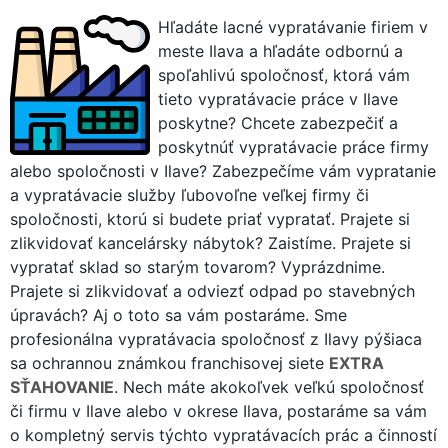
Hľadáte lacné vypratávanie firiem v
meste Ilava a hľadáte odbornú a
spoľahlivú spoločnosť, ktorá vám
tieto vypratávacie práce v Ilave
poskytne? Chcete zabezpečiť a
poskytnúť vypratávacie práce firmy
alebo spoločnosti v Ilave? Zabezpečíme vám vypratanie
a vypratávacie služby ľubovoľne veľkej firmy či
spoločnosti, ktorú si budete priať vypratať. Prajete si
zlikvidovať kancelársky nábytok? Zaistíme. Prajete si
vypratať sklad so starým tovarom? Vyprázdnime.
Prajete si zlikvidovať a odviezť odpad po stavebných
úpravách? Aj o toto sa vám postaráme. Sme
profesionálna vypratávacia spoločnosť z Ilavy pýšiaca
sa ochrannou známkou franchisovej siete
EXTRA
SŤAHOVANIE
. Nech máte akokoľvek veľkú spoločnosť
či firmu v Ilave alebo v okrese Ilava, postaráme sa vám
o kompletný servis týchto vypratávacích prác a činností