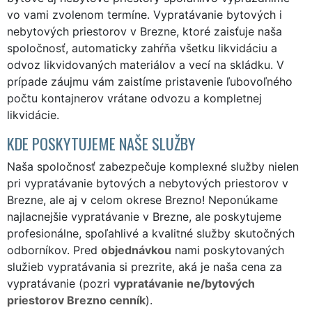
vo vami zvolenom termíne. Vypratávanie bytových i
nebytových priestorov v Brezne, ktoré zaisťuje naša
spoločnosť, automaticky zahŕňa všetku likvidáciu a
odvoz likvidovaných materiálov a vecí na skládku. V
prípade záujmu vám zaistíme pristavenie ľubovoľného
počtu kontajnerov vrátane odvozu a kompletnej
likvidácie.
KDE POSKYTUJEME NAŠE SLUŽBY
Naša spoločnosť zabezpečuje komplexné služby nielen
pri vypratávanie bytových a nebytových priestorov v
Brezne, ale aj v celom okrese Brezno! Neponúkame
najlacnejšie vypratávanie v Brezne, ale poskytujeme
profesionálne, spoľahlivé a kvalitné služby skutočných
odborníkov. Pred
objednávkou
nami poskytovaných
služieb vypratávania si prezrite, aká je naša cena za
vypratávanie (pozri
vypratávanie ne/bytových
priestorov Brezno cenník
).