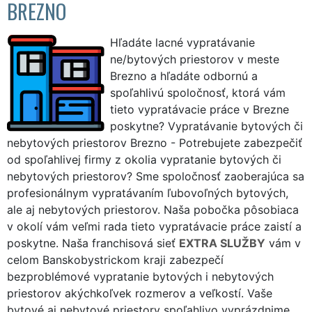
BREZNO
Hľadáte lacné vypratávanie
ne/bytových priestorov v meste
Brezno a hľadáte odbornú a
spoľahlivú spoločnosť, ktorá vám
tieto vypratávacie práce v Brezne
poskytne? Vypratávanie bytových či
nebytových priestorov Brezno - Potrebujete zabezpečiť
od spoľahlivej firmy z okolia vypratanie bytových či
nebytových priestorov? Sme spoločnosť zaoberajúca sa
profesionálnym vypratávaním ľubovoľných bytových,
ale aj nebytových priestorov. Naša pobočka pôsobiaca
v okolí vám veľmi rada tieto vypratávacie práce zaistí a
poskytne. Naša franchisová sieť
EXTRA SLUŽBY
vám v
celom Banskobystrickom kraji zabezpečí
bezproblémové vypratanie bytových i nebytových
priestorov akýchkoľvek rozmerov a veľkostí. Vaše
bytové aj nebytové priestory spoľahlivo vyprázdnime