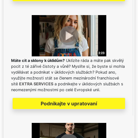
Máte cit a sklony k úklidům?
Uklízíte ráda a máte pak skvělý
pocit z té zářivé čistoty a vůně? Myslíte si, že byste si mohla
vydělávat a podnikat v úklidových službách? Pokud ano,
využijte možnosti stát se členem mezinárodní franchisové
sítě
EXTRA SERVICES
a podnikejte v úklidových službách s
neomezenými možnostmi po celé Evropské unii.
Podnikajte v upratovaní