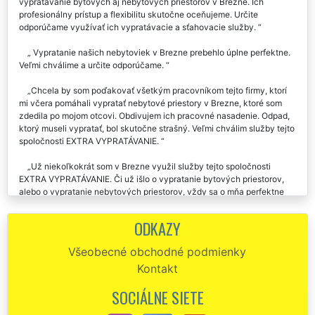
vypratávanie bytových aj nebytových priestorov v Brezne. Ich
profesionálny prístup a flexibilitu skutočne oceňujeme. Určite
odporúčame využívať ich vypratávacie a sťahovacie služby.
Vypratanie našich nebytoviek v Brezne prebehlo úplne perfektne.
Veľmi chválime a určite odporúčame.
Chcela by som poďakovať všetkým pracovníkom tejto firmy, ktorí
mi včera pomáhali vypratať nebytové priestory v Brezne, ktoré som
zdedila po mojom otcovi. Obdivujem ich pracovné nasadenie. Odpad,
ktorý museli vypratať, bol skutočne strašný. Veľmi chválim služby tejto
spoločnosti EXTRA VYPRATÁVANIE.
Už niekoľkokrát som v Brezne využil služby tejto spoločnosti
EXTRA VYPRATÁVANIE. Či už išlo o vypratanie bytových priestorov,
alebo o vypratanie nebytových priestorov, vždy sa o mňa perfektne
postarali a zaistili mi kompletný servis. Po vyprataní mi vždy zaistili aj
rekonštrukciu daných objektov a potom ešte upratovacie služby.
ODKAZY
Skutočne výborná spolupráca. Túto spoločnosť odporúčam.
Všeobecné obchodné podmienky
Spoločnosť EXTRA SLUŽBY sme si vybrali na vypratanie našich
Kontakt
nebytových priestorov v našom nájomnom dome v Brezne.Ich
schopnosť komunikácie a organizácia celého vypratávania bola
SOCIÁLNE SIETE
perfektná. Rozhodne odporúčame využívať služby tejto spoločnosti.