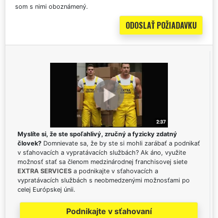
som s nimi oboznámený.
Myslíte si, že ste spoľahlivý, zručný a fyzicky zdatný
človek?
Domnievate sa, že by ste si mohli zarábať a podnikať
v sťahovacích a vypratávacích službách? Ak áno, využite
možnosť stať sa členom medzinárodnej franchisovej siete
EXTRA SERVICES
a podnikajte v sťahovacích a
vypratávacích službách s neobmedzenými možnosťami po
celej Európskej únii.
Podnikajte v sťahovaní